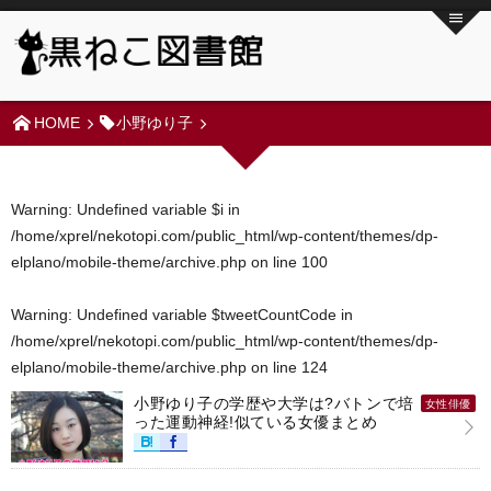
HOME
小野ゆり子
Warning
: Undefined variable $i in
/home/xprel/nekotopi.com/public_html/wp-content/themes/dp-
elplano/mobile-theme/archive.php
on line
100
Warning
: Undefined variable $tweetCountCode in
/home/xprel/nekotopi.com/public_html/wp-content/themes/dp-
elplano/mobile-theme/archive.php
on line
124
小野ゆり子の学歴や大学は?バトンで培
女性俳優
った運動神経!似ている女優まとめ