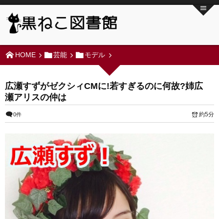
HOME
芸能
モデル
広瀬すずがゼクシィCMに!若すぎるのに何故?姉広
瀬アリスの仲は
約5分
0件