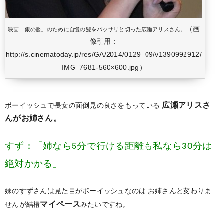
（画
映画「銀の匙」のために自慢の髪をバッサリと切った広瀬アリスさん。
像引用：
http://s.cinematoday.jp/res/GA/2014/0129_09/v1390992912/
IMG_7681-560×600.jpg）
広瀬アリスさ
ボーイッシュで長女の面倒見の良さをもっている
んがお姉さん。
すず：「姉なら5分で行ける距離も私なら30分は
絶対かかる」
妹のすずさんは見た目がボーイッシュなのは
お姉さんと変わりま
マイペース
せんが結構
みたいですね。