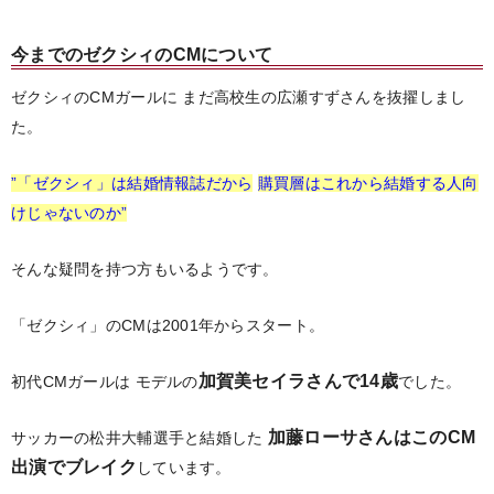
今までのゼクシィのCMについて
ゼクシィのCMガールに
まだ高校生の広瀬すずさんを抜擢しまし
た。
”「ゼクシィ」は結婚情報誌だから
購買層はこれから結婚する人向
けじゃないのか”
そんな疑問を持つ方もいるようです。
「ゼクシィ」のCMは2001年からスタート。
加賀美セイラさんで14歳
初代CMガールは
モデルの
でした。
加藤ローサさんはこのCM
サッカーの松井大輔選手と結婚した
出演でブレイク
しています。