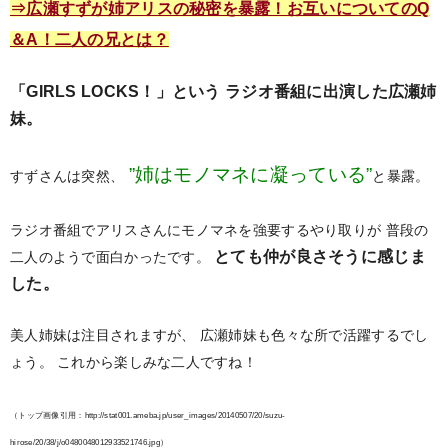
⇒広瀬すずが姉アリスの秘密を暴露！お互いについてのQ
＆A！二人の兄とは？
「GIRLS LOCKS！」という
ラジオ番組に出演した広瀬姉
妹。
”姉はモノマネに凝っている”
すずさんは突然、
と暴露。
ラジオ番組でアリスさんにモノマネを強要するやり取りが
普段の
とても仲が良さそうに感じま
二人のようで面白かったです。
した。
美人姉妹は注目されますが、
広瀬姉妹も色々な所で活躍するでし
ょう。
これから楽しみな二人ですね！
（トップ画像引用：http://stat001.ameba.jp/user_images/20140507/20/suzu-
hirose/20/38/j/o0480048012933521746.jpg）