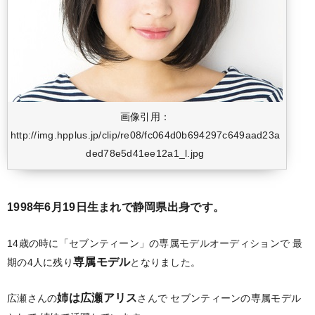
画像引用：
http://img.hpplus.jp/clip/re08/fc064d0b694297c649aad23a
ded78e5d41ee12a1_l.jpg
1998年6月19日生まれで静岡県出身です。
14歳の時に「セブンティーン」の専属モデルオーディションで
最
専属モデル
期の4人に残り
となりました。
姉は広瀬アリス
広瀬さんの
さんで
セブンティーンの専属モデル