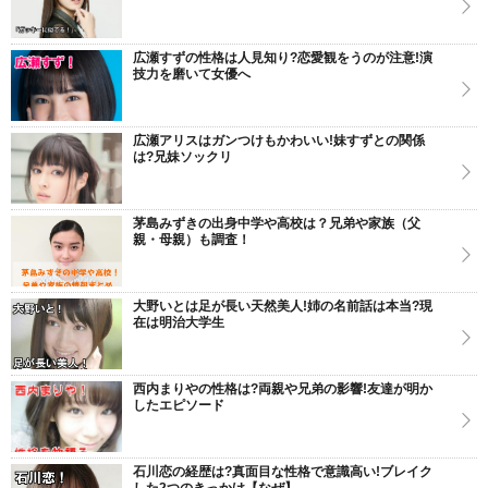
広瀬すずの性格は人見知り?恋愛観をうのが注意!演
技力を磨いて女優へ
広瀬アリスはガンつけもかわいい!妹すずとの関係
は?兄妹ソックリ
茅島みずきの出身中学や高校は？兄弟や家族（父
親・母親）も調査！
大野いとは足が長い天然美人!姉の名前話は本当?現
在は明治大学生
西内まりやの性格は?両親や兄弟の影響!友達が明か
したエピソード
石川恋の経歴は?真面目な性格で意識高い!ブレイク
した2つのきっかけ【なぜ】