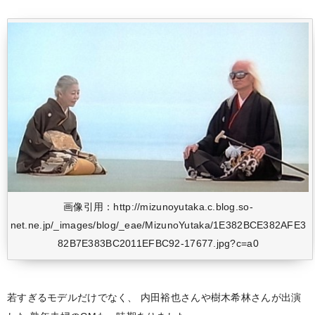
画像引用：http://mizunoyutaka.c.blog.so-
net.ne.jp/_images/blog/_eae/MizunoYutaka/1E382BCE382AFE3
82B7E383BC2011EFBC92-17677.jpg?c=a0
若すぎるモデルだけでなく、
内田裕也さんや樹木希林さんが出演