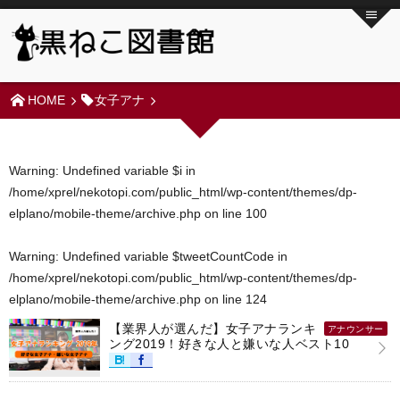
HOME
女子アナ
Warning
: Undefined variable $i in
/home/xprel/nekotopi.com/public_html/wp-content/themes/dp-
elplano/mobile-theme/archive.php
on line
100
Warning
: Undefined variable $tweetCountCode in
/home/xprel/nekotopi.com/public_html/wp-content/themes/dp-
elplano/mobile-theme/archive.php
on line
124
【業界人が選んだ】女子アナランキ
アナウンサー
ング2019！好きな人と嫌いな人ベスト10