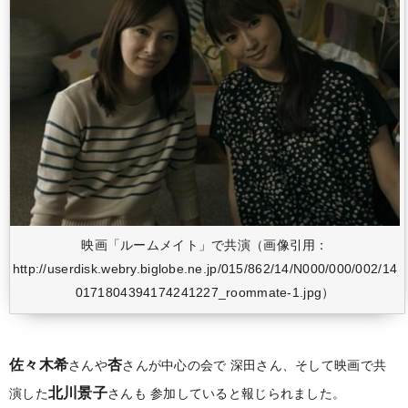
映画「ルームメイト」で共演（画像引用：
http://userdisk.webry.biglobe.ne.jp/015/862/14/N000/000/002/14
0171804394174241227_roommate-1.jpg）
佐々木希
杏
さんや
さんが中心の会で
深田さん、そして映画で共
北川景子
演した
さんも
参加していると報じられました。