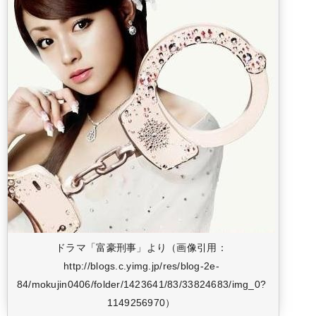
ドラマ「富豪刑事」より（画像引用：
http://blogs.c.yimg.jp/res/blog-2e-
84/mokujin0406/folder/1423641/83/33824683/img_0?
1149256970）