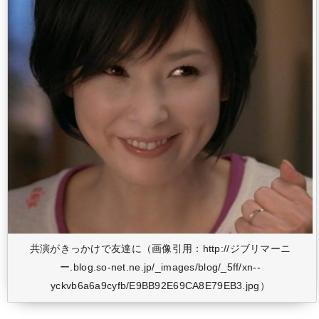
共演がきっかけで友達に（画像引用：http://ジブリマーニ
ー.blog.so-net.ne.jp/_images/blog/_5ff/xn--
yckvb6a6a9cyfb/E9BB92E69CA8E79EB3.jpg）