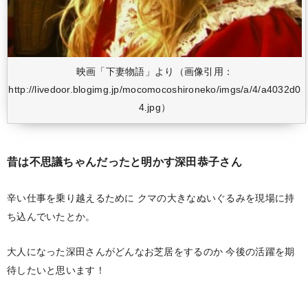
映画「下妻物語」より（画像引用：
http://livedoor.blogimg.jp/mocomocoshironeko/imgs/a/4/a4032d0
4.jpg）
昔は不思議ちゃんだったと明かす深田恭子さん
辛い仕事を乗り越えるために
クマの大きなぬいぐるみを現場に持
ち込んでいたとか。
大人になった深田さんがどんなお芝居をするのか
今後の活躍を期
待したいと思います！