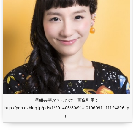
番組共演がきっかけ（画像引用：
http://pds.exblog.jp/pds/1/201405/30/91/c0106091_11194896.jp
g）