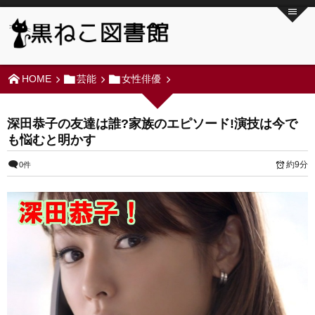
HOME
芸能
女性俳優
深田恭子の友達は誰?家族のエピソード!演技は今で
も悩むと明かす
約9分
0件