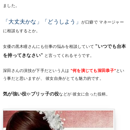
ました。
「大丈夫かな」「どうしよう」
が口癖で
マネージャー
に相談もするとか。
”いつでも台本
女優の黒木瞳さんにも仕事の悩みを相談していて
を持ってきなさい”
と言ってくれるそうです。
深田さんの演技が下手だという人は
”何を演じても深田恭子”
とい
う事だと思いますが、
彼女自身がとても魅力的です。
気が強い役
ブリッ子の役
や
などが
彼女に合った役柄。