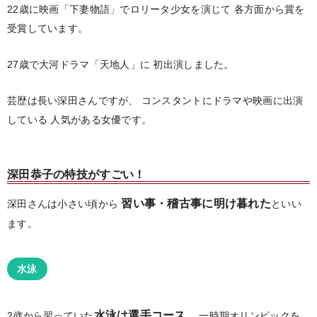
22歳に映画「下妻物語」でロリータ少女を演じて
各方面から賞を
受賞しています。
27歳で大河ドラマ「天地人」に
初出演しました。
芸歴は長い深田さんですが、
コンスタントにドラマや映画に出演
している
人気がある女優です。
深田恭子の特技がすごい！
習い事・稽古事に明け暮れた
深田さんは小さい頃から
といい
ます。
水泳
水泳は選手コース
2歳から習っていた
。
一時期オリンピックを