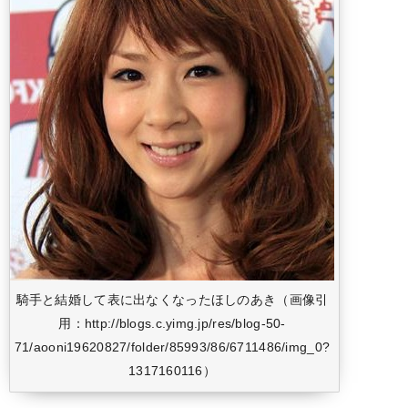
騎手と結婚して表に出なくなったほしのあき（画像引
用：http://blogs.c.yimg.jp/res/blog-50-
71/aooni19620827/folder/85993/86/6711486/img_0?
1317160116）