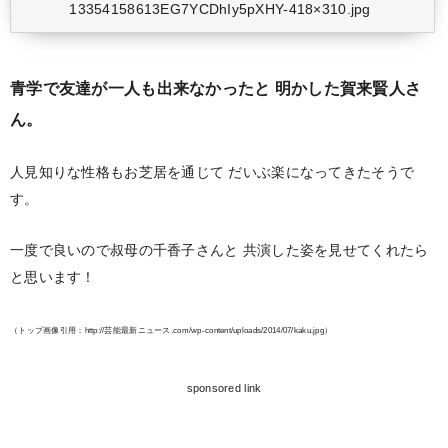
13354158613EG7YCDhIy5pXHY-418×310.jpg
青学で友達が一人も出来なかったと
明かした賀来賢人さ
ん。
人見知りな性格もお芝居を通じて
だいぶ楽になってきたそうで
す。
一度で良いので叔母の千香子さんと
共演した姿を見せてくれたら
と思います！
（トップ画像引用：http://芸能最新ニュース.com/wp-content/uploads/2014/07/kaku.jpg）
sponsored link