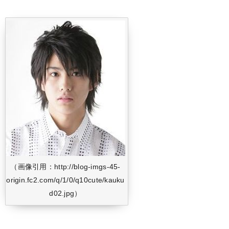
（画像引用：http://blog-imgs-45-
origin.fc2.com/q/1/0/q10cute/kauku
d02.jpg）