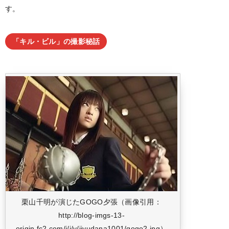
す。
「キル・ビル」の撮影秘話
栗山千明が演じたGOGO夕張（画像引用：
http://blog-imgs-13-
origin.fc2.com/i/i/y/iiyudana1001/gogo2.jpg）