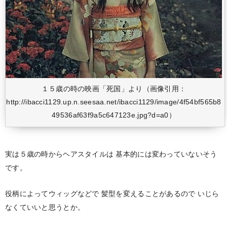
１５歳の時の映画「死国」より（画像引用：
http://ibacci1129.up.n.seesaa.net/ibacci1129/image/4f54bf565b8
49536af63f9a5c647123e.jpg?d=a0）
実は５歳の時からヘアスタイルは
基本的には変わっていないそう
です。
役柄によってウィッグなどで
髪型を変えることがあるので
いじら
なくていいと思うとか。