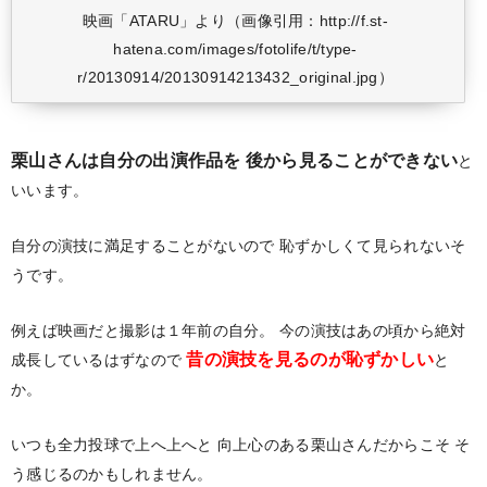
映画「ATARU」より（画像引用：http://f.st-
hatena.com/images/fotolife/t/type-
r/20130914/20130914213432_original.jpg）
栗山さんは自分の出演作品を
後から見ることができない
と
いいます。
自分の演技に満足することがないので
恥ずかしくて見られないそ
うです。
例えば映画だと撮影は１年前の自分。
今の演技はあの頃から絶対
昔の演技を見るのが恥ずかしい
成長しているはずなので
と
か。
いつも全力投球で上へ上へと
向上心のある栗山さんだからこそ
そ
う感じるのかもしれません。