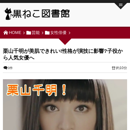
HOME
芸能
女性俳優
栗山千明が美肌できれい!性格が演技に影響?子役か
ら人気女優へ
約10分
0件