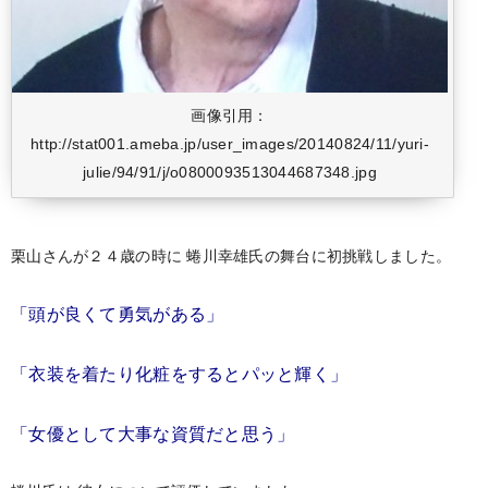
画像引用：
http://stat001.ameba.jp/user_images/20140824/11/yuri-
julie/94/91/j/o0800093513044687348.jpg
栗山さんが２４歳の時に
蜷川幸雄氏の舞台に初挑戦しました。
「頭が良くて勇気がある」
「衣装を着たり化粧をするとパッと輝く」
「女優として大事な資質だと思う」