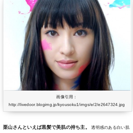
画像引用：
http://livedoor.blogimg.jp/kyousoku1/imgs/e/2/e2647324.jpg
栗山さんといえば黒髪で美肌の持ち主。
透明感のある白い肌