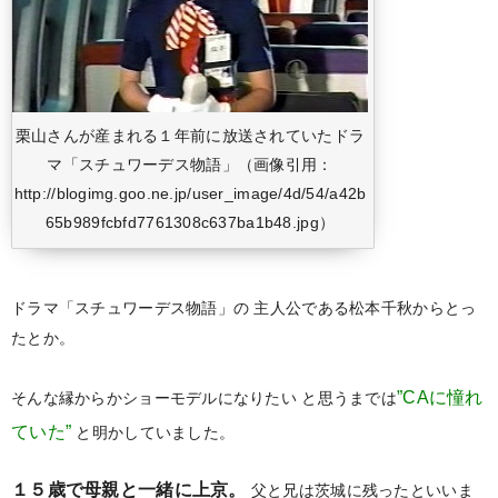
栗山さんが産まれる１年前に放送されていたドラ
マ「スチュワーデス物語」（画像引用：
http://blogimg.goo.ne.jp/user_image/4d/54/a42b
65b989fcbfd7761308c637ba1b48.jpg）
ドラマ「スチュワーデス物語」の
主人公である松本千秋からとっ
たとか。
”CAに憧れ
そんな縁からかショーモデルになりたい
と思うまでは
ていた”
と明かしていました。
１５歳で母親と一緒に上京。
父と兄は茨城に残ったといいま