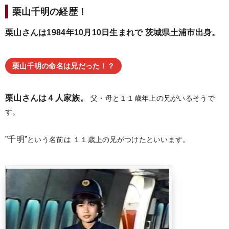
栗山千明の経歴！
栗山さんは1984年10月10日生まれで
茨城県土浦市出身。
栗山千明の命名は兄だった！？
栗山さんは４人家族。
父・母と１１歳年上の兄がいるそうで
す。
”千明”
という名前は
１１歳上の兄がつけたといいます。