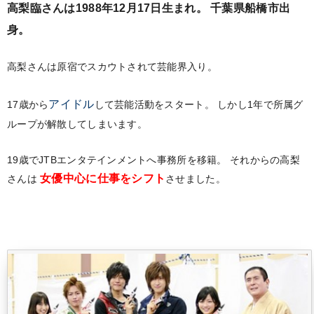
高梨臨さんは1988年12月17日生まれ。
千葉県船橋市出
身。
高梨さんは原宿でスカウトされて芸能界入り。
アイドル
17歳から
して芸能活動をスタート。
しかし1年で所属グ
ループが解散してしまいます。
19歳でJTBエンタテインメントへ事務所を移籍。
それからの高梨
女優中心に仕事をシフト
さんは
させました。