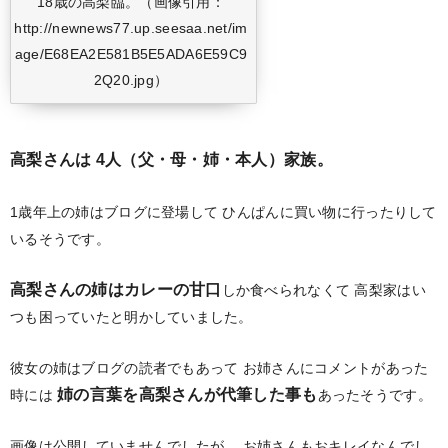
18歳の高梨臨。（画像引用：
http://newnews77.up.seesaa.net/im
age/E68EA2E581B5E5ADA6E59C9
2Q20.jpg）
高梨さんは
4人（父・母・姉・本人）家族。
1歳年上の姉はブログに登場して
ひんぱんに買い物に行ったりして
いるそうです。
高梨さんの姉はカレーの甘口
しか食べられなくて
高梨家はい
つも困っていたと明かしていました。
彼女の姉はブログの読者でもあって
お姉さんにコメントがあった
姉の言葉を高梨さんが代筆した事も
時には
あったそうです。
画像は公開していませんでしたが、
お姉さんもおキレイなんでし