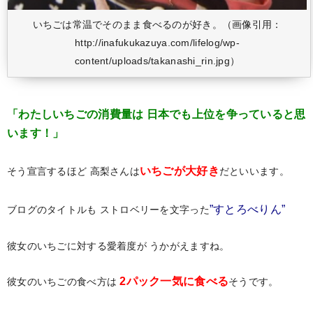
いちごは常温でそのまま食べるのが好き。（画像引用：
http://inafukukazuya.com/lifelog/wp-
content/uploads/takanashi_rin.jpg）
「わたしいちごの消費量は
日本でも上位を争っていると思
います！」
いちごが大好き
そう宣言するほど
高梨さんは
だといいます。
”すとろべりん”
ブログのタイトルも
ストロベリーを文字った
彼女のいちごに対する愛着度が
うかがえますね。
2パック一気に食べる
彼女のいちごの食べ方は
そうです。