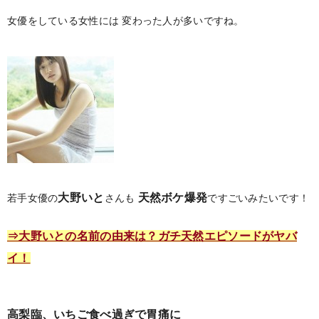
女優をしている女性には
変わった人が多いですね。
大野いと
天然ボケ爆発
若手女優の
さんも
ですごいみたいです！
⇒大野いとの名前の由来は？ガチ天然エピソードがヤバ
イ！
高梨臨、いちご食べ過ぎで胃痛に