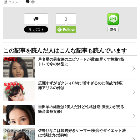
コメント
0件
0
この記事を読んだ人はこんな記事も読んでいます
芦名星の男友達のエピソードが過激!尽くす性格?筋
トレで今の体型に
広瀬すずがゼクシィCMに!若すぎるのに何故?姉広
瀬アリスの仲は
吉田羊の経歴は?美人だけど性格は逆!演技力が光る
舞台出身女優!
佐野ひなこは焼肉好きゲーマー!美容やダイエット法
は?演技力の評判!