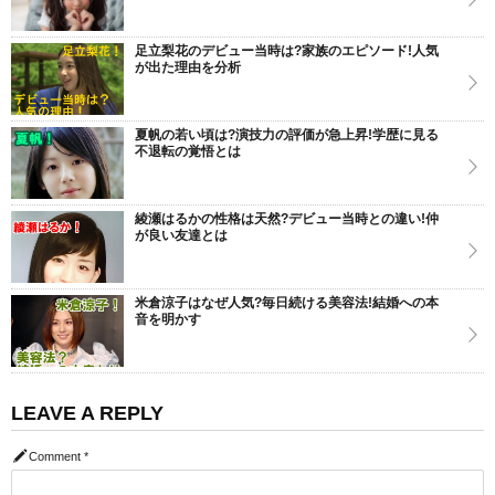
足立梨花のデビュー当時は?家族のエピソード!人気
が出た理由を分析
夏帆の若い頃は?演技力の評価が急上昇!学歴に見る
不退転の覚悟とは
綾瀬はるかの性格は天然?デビュー当時との違い!仲
が良い友達とは
米倉涼子はなぜ人気?毎日続ける美容法!結婚への本
音を明かす
LEAVE A REPLY
Comment
*