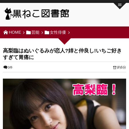
HOME
芸能
女性俳優
高梨臨はぬいぐるみが恋人?姉と仲良し!いちご好き
すぎて胃痛に
約6分
0件