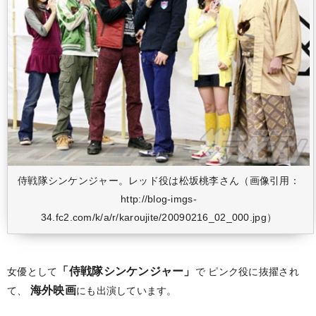
侍戦隊シンケンジャー。レッド役は松坂桃李さん（画像引用：
http://blog-imgs-
34.fc2.com/k/a/r/karoujite/20090216_02_000.jpg）
「侍戦隊シンケンジャー」
女優として
で
ピンク役に抜擢され
海外映画
て、
にも出演しています。