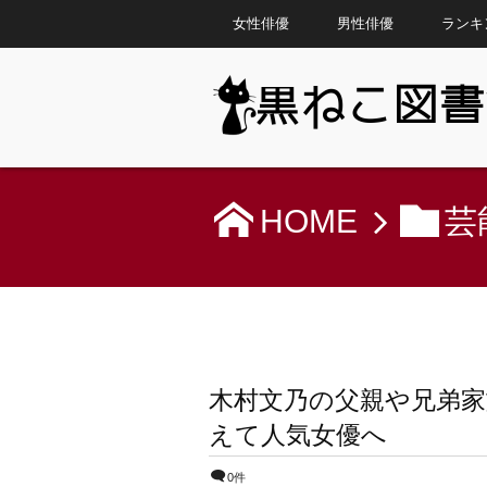
女性俳優
男性俳優
ランキ
HOME
芸
木村文乃の父親や兄弟家
えて人気女優へ
0件