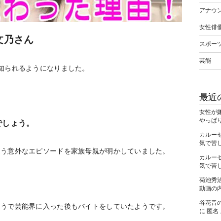
アナウ
女性俳
文乃さん
スポー
芸能
知られるようになりました。
最近
女性が嫌
やっぱ
でしょう。
カルー
気で苦
違う意外なエピソードを家族母親が明かしていました。
カルー
気で苦
菊池秀
動画の
谷花音
ようで芸能界に入った後もバイトをしていたようです。
に
匿名