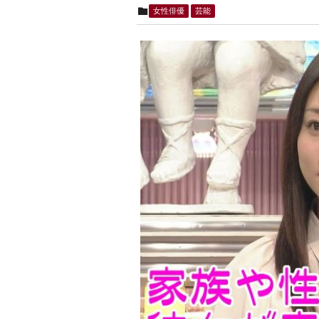
女性俳優
芸能