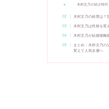
木村文乃の幼少時代
木村文乃の経歴は？
木村文乃は性格を変
木村文乃が結婚後離
まとめ：木村文乃の
変えて人気女優へ