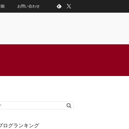
芸能
お問い合わせ
ブログランキング