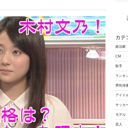
カテ
政治家
CM
歌手
ランキ
男性俳
アイド
サッカ
モデル
芸人