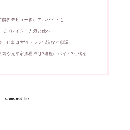
芸能界デビュー後にアルバイトも
えてブレイク！人気女優へ
婚！仕事は大河ドラマ出演など順調
父親や兄弟家族構成は?経歴にバイト?性格を
sponsored link