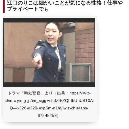
江口のりこは細かいことが気になる性格！仕事や
プライベートでも
ドラマ「時効警察」より（出典：https://iwiz-
chie.c.yimg.jp/im_siggVctuIZlBZQLfbUnUB10Ai
Q—x320-y320-exp5m-n1/d/iwiz-chie/ans-
67245259）