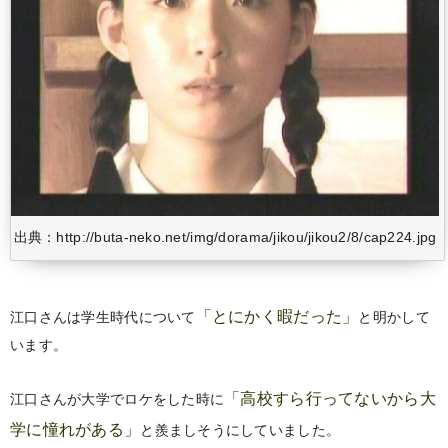
出典：http://buta-neko.net/img/dorama/jikou/jikou2/8/cap224.jpg
「とにかく暇だった」
江口さんは学生時代について
と明かして
います。
「高校すら行ってないから大
江口さんが大学でロケをした時に
学に憧れがある」
と羨ましそうにしていました。